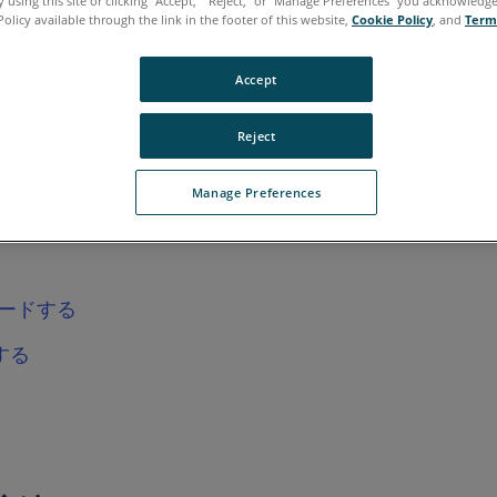
 using this site or clicking “Accept,” “Reject,” or “Manage Preferences” you acknowledg
Policy available through the link in the footer of this website,
Cookie Policy
, and
Term
Accept
Reject
が可能となりました。以前のWebShare Cloudのア
Manage Preferences
む前に、この記事に含まれる情報をご覧いただくことを
プロードする
する