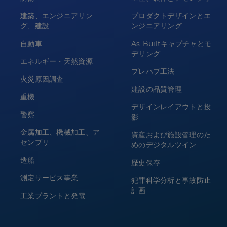
建築、エンジニアリン
プロダクトデザインとエ
グ、建設
ンジニアリング
自動車
As-Builtキャプチャとモ
デリング
エネルギー・天然資源
プレハブ工法
火災原因調査
建設の品質管理
重機
デザインレイアウトと投
警察
影
金属加工、機械加工、ア
資産および施設管理のた
センブリ
めのデジタルツイン
造船
歴史保存
測定サービス事業
犯罪科学分析と事故防止
計画
工業プラントと発電