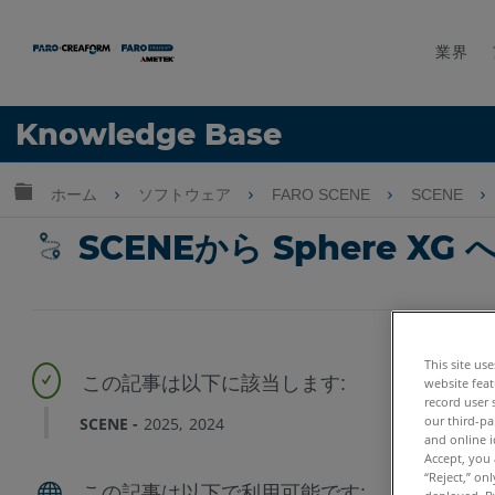
業界
言語
Knowledge Base
ヘルプ
サインイン
グローバル階層を展開/折りたたむ
ホーム
ソフトウェア
FARO SCENE
SCENE
SCENEから Sphere XG
This site us
website feat
record user 
our third-pa
SCENE
2025
2024
and online i
Accept, you 
“Reject,” on