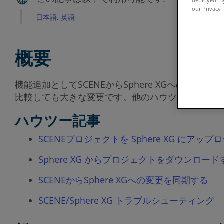
deployed. By
our Privacy 
日本語
英語
概要
機能追加としてSCENEからSphere XGへの接続
比較しても大きな変更です。他のハウツー記事を読
ハウツー記事
SCENEプロジェクトを Sphere XG にアッ
Sphere XG からプロジェクトをダウンロード
SCENEからSphere XGへの変更を同期する
SCENE/Sphere XG トラブルシューティング