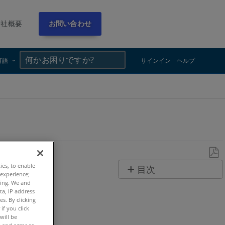
会社概要
お問い合わせ
×
×
言語
サインイン
ヘルプ
PDF
ties, to enable
目次
 experience;
と
ting. We and
概
し
ta, IP address
要
s. By clicking
て
if you click
ハ
保
will be