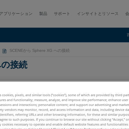
アプリケーション
製品
サポート
インサイトとリソース
SCENEから Sphere XG への接続
 への接続
es cookies, pixels, and similar tools (“cookies”), some of which are provided by third par
ures and functionality; measure, analyze, and improve site performance; enhance user
sessions and interactions; personalize content; and support our advertising and marke
rty vendors may monitor, record, and access information and data, including device da
dentifiers, referring URLs and other browsing information, for these and similar purpose
agree to such purposes. If you continue to browse our site without clicking “Accept,” or 
ly cookies necessary to operate and enable default website features and functionalities 