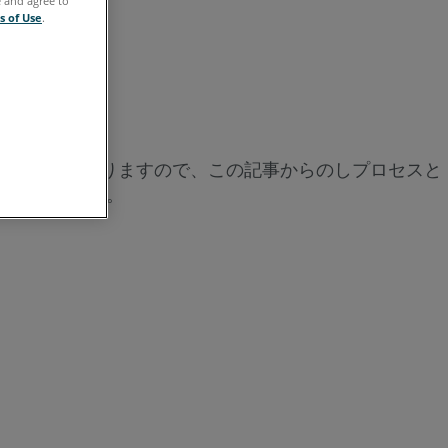
e and agree to
ウ
存
s of Use
.
ツ
ー
記
事
新
ップロード手順と異なりますので、この記事からのしプロセスと
し
お勧めします。
い
SCENE
と
Sphere
XG
の
接
続
に