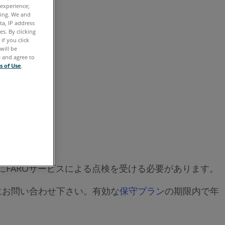
存
 experience;
ting. We and
ta, IP address
s. By clicking
if you click
will be
e and agree to
s of Use
.
にFAROサービスによる点検を受ける必要があります。
にお問い合わせ下さい。有効な
保守プラン
の期限内で年