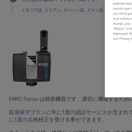
website feat
record user 
イタリア語
コリアン
スペイン語
ドイツ語
フランス語
our third-pa
and online i
Accept, you 
“Reject,” on
deployed. By
our Privacy 
FARO Focus は精密機器です。適切に機能するた
拡張
保守プラン
に年に1度の認証サービスが含まれ
に1度の点検校正を受ける事ができます。