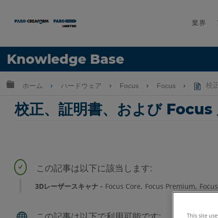
業界
言語
Knowledge Base
ヘルプ
サインイン
グローバル階層を展開/折りたたむ
ホーム
ハードウェア
Focus
Focus
校正
校正、証明書、および Focu
3Dレーザースキャナ
Focus Core
Focus Premium
Focu
This site us