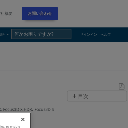
会社概要
お問い合わせ
×
×
言語
サインイン
ヘルプ
PDF
目次
と
参
し
X
Focus3D X HDR
Focus3D S
照
て
保
ties, to enable