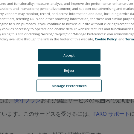
ures and functionality; measure, analyze, and improve site performance; enhance user
sessions and interactions; personalize content; and support our advertising and marke
ポルトガル語
中国語
日本語
英語
rty vendors may monitor, record, and access information and data, including device da
dentifiers, referring URLs and other browsing information, for these and similar purpose
agree to such purposes. If you continue to browse our site without clicking “Accept,” or 
ly cookies necessary to operate and enable default website features and functionalities 
 using this site or clicking “Accept,” “Reject,” or “Manage Preferences” you acknowledg
Policy available through the link in the footer of this website,
Cookie Policy
, and
Term
Accept
Reject
Manage Preferences
めには、
保守プラン
および認証サービスの範囲内で定期的
ています。このサービスを受けるには、
FARO サポート