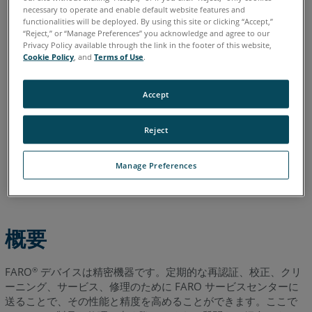
Quantum E
Gage
Edge
Fusion
Prime
Platinum
necessary to operate and enable default website features and
ま
Legacy Quantum
Titanium
Advantage
functionalities will be deployed. By using this site or clicking “Accept,”
た
“Reject,” or “Manage Preferences” you acknowledge and agree to our
レーザースキャナ
Blink
は
Privacy Policy available through the link in the footer of this website,
3Dレーザースキャナ
Focus Core
Focus Premium
修
Cookie Policy
, and
Terms of Use
.
Focus Premium Max
Focus S
Focus S Plus
Focus M
理
Focus3D
Focus3D X
Focus3D X HDR
Focus3D S
Photon
の
Accept
依
頼
Reject
方
法
Manage Preferences
イタリア語
デ
コリアン
スペイン語
ドイツ語
フランス語
バ
ポルトガル語
中国語
日本語
英語
イ
ス
が
概要
点
検
FARO
デバイスは精密機器です。定期的な再認証、校正、クリ
®
を
ーニング、サービス、修理のために FARO サービスセンターに
受
送ることで、その性能と精度を高めることができます。ここで
け