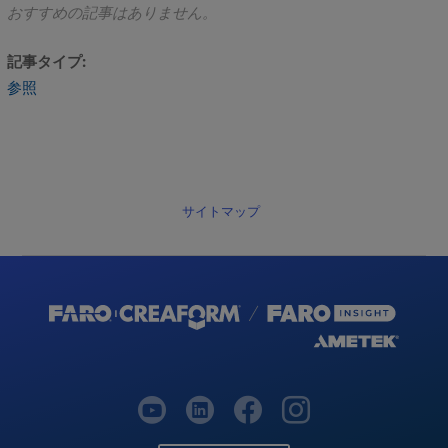
おすすめの記事はありません。
の
会
記事タイプ
社
が
参照
FARO
デ
バ
イ
ス
サイトマップ
を
認
証・
修
理
す
る
こ
と
は
で