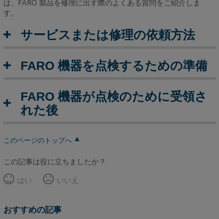
は、FARO 製品を修理に出す際のよくある質問をご紹介しま
て
す。
い
る
サービスまたは修理の依頼方法
間、
代
替
FARO 機器を点検するための準備
機
を
貸
FARO 機器が点検のために受領さ
し
れた後
て
も
ら
このページのトップへ
え
ま
この記事は役に立ちましたか？
す
か？
はい
いいえ
FARO
以
おすすめの記事
外