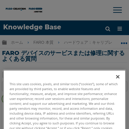
×
×
Knowledge Base
言語
グローバル階層を展開/折りたたむ
ホーム
FARO 本質
ハードウェア：キャリブレーションサ
ヘルプ
サインイン
FARO デバイスのサービスまたは修理に関する
よくある質問
PDF
This site uses cookies, pixels, and similar tools (“cookies”), some of which
目次
と
are provided by third parties, to enable website features and
functionality; measure, analyze, and improve site performance; enhance
概
し
user experience; record user sessions and interactions; personalize
要
て
content; and support our advertising and marketing. We and our third-
サ
party vendors may monitor, record, and access information and data,
FaroArm/ScanArm
Quantum X.S
Quantum X.M
保
including device data, IP address and online identifiers, referring URLs
ー
Quantum X.E
Quantum S Max
Quantum M Max
存
and other browsing information, for these and similar purposes. By
ビ
Quantum E Max
Gage Max
Quantum S
Quantum M
clicking Accept, you agree to such purposes. If you continue to browse
ス
our site without clicking “Accept,” or if you click “Reject,” only cookies