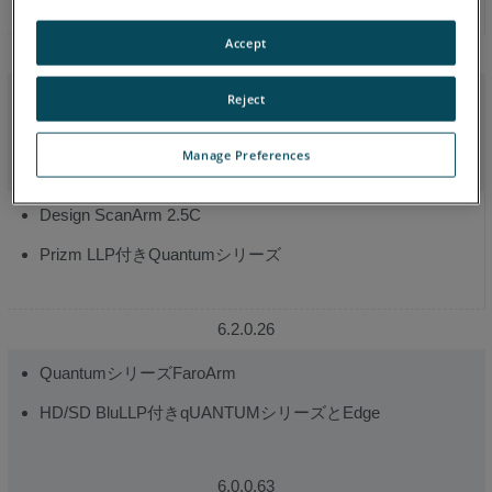
イ
Accept
バ
6.7.63
関
Quantum SeriesおよびEdge**の8軸サポート
Reject
連
情
Manage Preferences
報
6.3.0.11
Design ScanArm 2.5C
Prizm LLP付きQuantumシリーズ
6.2.0.26
QuantumシリーズFaroArm
HD/SD BluLLP付きqUANTUMシリーズとEdge
6.0.0.63