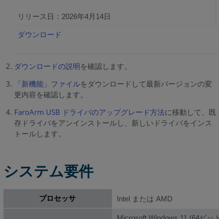
動
リリース日：2026年4月14日
画
FARO®
ダウンロード
QuantumS
Arm
ダウンロードの説明
を確認します。
LLP
HD
「新機能」ファイル
をダウンロードして最新バージョンの変
搭
更内容を確認します。
載
FaroArm USB ドライバのアップグレード方法
に移動して、既
ScanArm
存ドライバをアンインストールし、新しいドライバをインス
概
トールします。
要
準
システム要件
備
USB
プロセッサ
FaroArm
Intel または AMD
ド
Microsoft Windows 11 (64ビッ