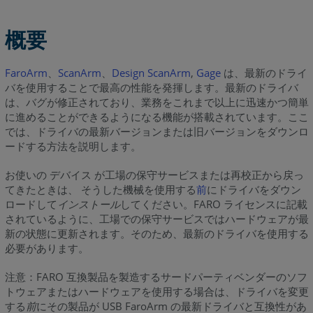
概要
FaroArm
、
ScanArm
、
Design ScanArm
,
Gage
は、最新のドライ
バを使用することで最高の性能を発揮します。最新のドライバ
は、バグが修正されており、業務をこれまで以上に迅速かつ簡単
に進めることができるようになる機能が搭載されています。ここ
では、ドライバの最新バージョンまたは旧バージョンをダウンロ
ードする方法を説明します。
お使いの デバイス が工場の保守サービスまたは再校正から戻っ
てきたときは、 そうした機械を使用する
前
にドライバをダウン
ロードして
インストール
してください。FARO ライセンスに記載
されているように、工場での保守サービスではハードウェアが最
新の状態に更新されます。そのため、最新のドライバを使用する
必要があります。
注意：FARO 互換製品を製造するサードパーティベンダーのソフ
トウェアまたはハードウェアを使用する場合は、ドライバを変更
する
前
にその製品が USB FaroArm の最新ドライバと互換性があ