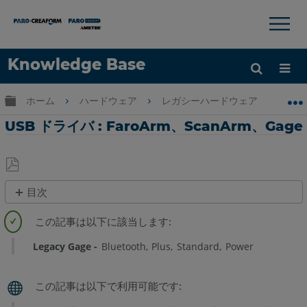
×
×
Knowledge Base
言語
グローバル階層を展開/折りたたむ
ホーム
ハードウェア
レガシーハードウェア
レガシ
ヘルプ
サインイン
USB ドライバ : FaroArm、ScanArm、Gage
PDF
目次
と
最
し
新
て
ド
Legacy Gage
Bluetooth
Plus
Standard
Power
保
ラ
存
イ
バ
ー