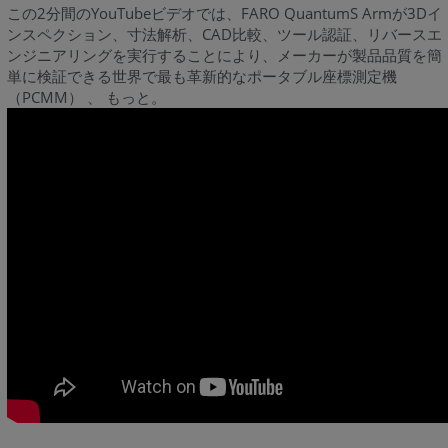
この2分間のYouTubeビデオでは、FARO QuantumS Armが3Dイ
ンスペクション、寸法解析、CAD比較、ツール認証、リバースエ
ンジニアリングを実行することにより、メーカーが製品品質を簡
単に検証できる世界で最も革新的なポータブル座標測定機
（PCMM） 、 もっと。