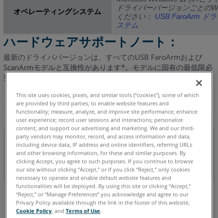
ラ
ドライバーバージョンごとのWi
オペレーティングシステム
イ
ください：
USB FaroArm 
バ
ステム
を
ハードウェアサポートノート：
ダ
ウ
最新のドライババージョンは、すべてのUSB FaroArmおよび
ン
ScanArmモデルと互換性があります*。モデルに固有の最低限必
ロ
要なバージョンを以下に示します。
ー
This site uses cookies, pixels, and similar tools (“cookies”), some of which
ド
モデル/デバイス
are provided by third parties, to enable website features and
し
functionality; measure, analyze, and improve site performance; enhance
て
最小限必要なドライバ
user experience; record user sessions and interactions; personalize
content; and support our advertising and marketing. We and our third-
保
party vendors may monitor, record, and access information and data,
Quantum X
存
including device data, IP address and online identifiers, referring URLs
す
and other browsing information, for these and similar purposes. By
clicking Accept, you agree to such purposes. If you continue to browse
る
our site without clicking “Accept,” or if you click “Reject,” only cookies
6.11.14
以
necessary to operate and enable default website features and
前
functionalities will be deployed. By using this site or clicking “Accept,”
Quantum Max
“Reject,” or “Manage Preferences” you acknowledge and agree to our
の
Privacy Policy available through the link in the footer of this website,
ド
Gage Max
Cookie Policy
, and
Terms of Use
.
ラ